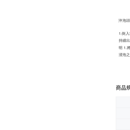
沖泡
1.倒
持續出
明
1.
浸泡之
商品