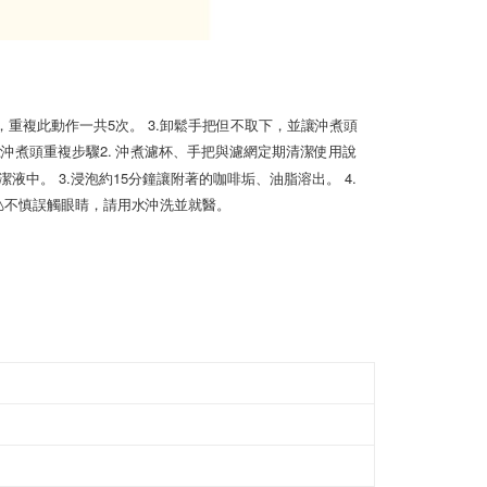
0秒，重複此動作一共5次。 3.卸鬆手把但不取下，並讓沖煮頭
上沖煮頭重複步驟2. 沖煮濾杯、手把與濾網定期
清潔
使用說
潔液中。 3.浸泡約15分鐘讓附著的咖啡垢、油脂溶出。 4.
⚠不慎誤觸眼睛，請用水沖洗並就醫。