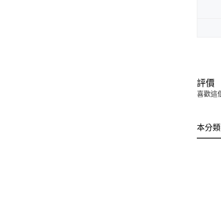
評價
喜歡這
本分類