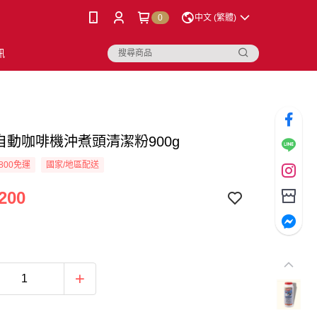
0
中文 (繁體)
訊
半自動咖啡機沖煮頭清潔粉900g
800免運
國家/地區配送
200