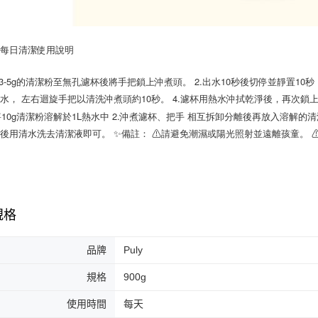
頭每日清潔
使用說明
入3-5g的清潔粉至無孔濾杯後將手把鎖上沖煮頭。 2.出水10秒後切停並靜置1
水， 左右迴旋手把以清洗沖煮頭約10秒。 4.濾杯用熱水沖拭乾淨後，再次鎖
將10g清潔粉溶解於1L熱水中 2.沖煮濾杯、把手 相互拆卸分離後再放入溶解的清
後用清水洗去清潔液即可。 ✨備註： ⚠請避免潮濕或陽光照射並遠離孩童。 
規格
品牌
Puly
規格
900g
使用時間
每天