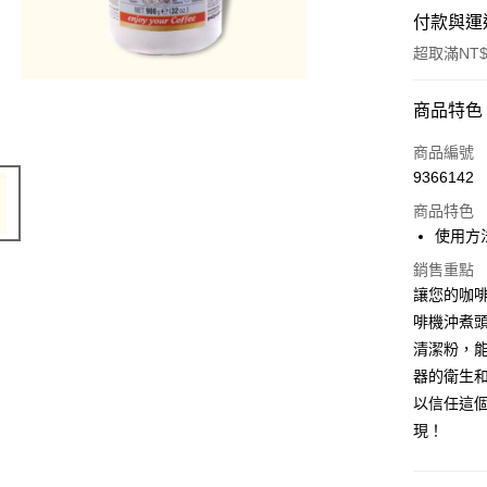
付款與運
超取滿NT$
付款方式
商品特色
信用卡一
商品編號
9366142
超商取貨
商品特色
LINE Pay
使用方
Apple Pay
銷售重點
讓您的咖啡
街口支付
啡機沖煮頭
清潔粉，
悠遊付
器的衛生和
Google Pa
以信任這
AFTEE先
現！
相關說明
【關於「A