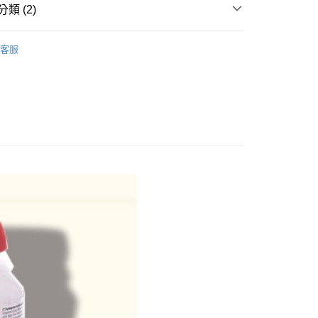
先享後付是「在收到商品之後才付款」的支付方式。 讓您購物簡單
類 (2)
心！
：不需註冊會員、不需綁卡、不需儲值。
achine Care
：只要手機號碼，簡訊認證，即可結帳。
客服
：先確認商品／服務後，再付款。
EE先享後付」結帳流程】
方式選擇「AFTEE先享後付」後，將跳轉至「AFTEE先享後
付款
頁面，進行簡訊認證並確認金額後，即可完成結帳。
0，滿NT$800(含以上)免運費
成立數日內，您將收到繳費通知簡訊。
費通知簡訊後14天內，點擊此簡訊中的連結，可透過四大超商
網路銀行／等多元方式進行付款，方視為交易完成。
付款
：結帳手續完成當下不需立刻繳費，但若您需要取消訂單，請聯
0，滿NT$2,000(含以上)免運費
的店家。未經商家同意取消之訂單仍視為有效，需透過AFTEE
繳納相關費用。
否成功請以「AFTEE先享後付 」之結帳頁面顯示為準，若有關於
功／繳費後需取消欲退款等相關疑問，請聯繫「AFTEE先享後
00，滿NT$1,500(含以上)免運費
援中心」
https://netprotections.freshdesk.com/support/home
市自取
項】
恩沛科技股份有限公司提供之「AFTEE先享後付」服務完成之
依本服務之必要範圍內提供個人資料，並將交易相關給付款項請
讓予恩沛科技股份有限公司。
個人資料處理事宜，請瀏覽以下網址：
80，滿NT$2,500(含以上)免運費
ee.tw/terms/#terms3