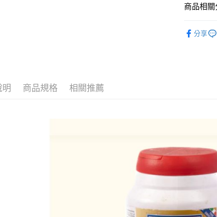
ATM付款
AFTEE
商品相關分
便利好安
貨到付款
１．簡單
咖啡機清潔品M
２．便利
分享
３．安心
全館商品
運送方式
【「AFT
１．於結帳
全家取貨
付」結帳
每筆NT$6
２．訂單
說明
商品規格
相關推薦
３．收到繳
／ATM／
7-11取貨
※ 請注意
每筆NT$6
絡購買商品
先享後付
黑貓宅配
※ 交易是
是否繳費成
每筆NT$2
付客戶支
付款後門
【注意事
免運費
１．透過由
交易，需
貨到付款
求債權轉
２．關於
每筆NT$1
https://aft