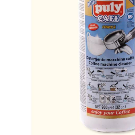
３．未成
海外運費
「AFTE
任。
４．使用「
即時審查
結果請求
５．嚴禁
形，恩沛
動。