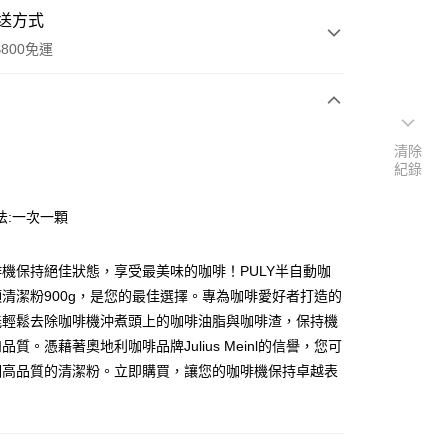
送方式
800免運
次付款
清除
紀錄
付款
法:一次一顆
機保持絕佳狀態，享受最美味的咖啡！PULY半自動咖
清潔粉900g，是您的最佳選擇。專為咖啡愛好者打造的
能輕鬆去除咖啡機沖煮頭上的咖啡油脂與咖啡渣，保持機
品質。憑藉著奧地利咖啡品牌Julius Meinl的信譽，您可
y
個高品質的清潔粉。立即購買，讓您的咖啡機保持卓越表
享後付
FTEE先享後付」】