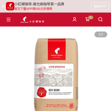
小紅帽咖啡-維也納咖啡第一品牌
開啟APP
首次下載APP領500元折價券
0
1
/
2