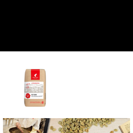
ATM／網路銀行／等多元方式進行付款，方視為交易完成。
每筆NT$60，滿NT$2,000(含以上)免運費
※ 請注意：結帳手續完成當下不需立刻繳費，但若您需要取消訂單，請聯絡
購買商品的店家。未經商家同意取消之訂單仍視為有效，需透過AFTEE先享
付款後7-11取貨(快速到店)
後付繳納相關費用。
每筆NT$95
※ 交易是否成功請以「AFTEE先享後付 」之結帳頁面顯示為準，若有關於
是否繳費成功／繳費後需取消欲退款等相關疑問，請聯繫「AFTEE先享後付
客戶支援中心」
https://netprotections.freshdesk.com/support/home
黑貓宅配
每筆NT$200，滿NT$1,500(含以上)免運費
【注意事項】
１．透過由恩沛科技股份有限公司提供之「AFTEE先享後付」服務完成之交
付款後門市自取
易，需依本服務之必要範圍內提供個人資料，並將交易相關給付款項請求債
權轉讓予恩沛科技股份有限公司。
免運費
２．關於個人資料處理事宜，請瀏覽以下網址：
https://aftee.tw/terms/#terms3
貨到付款
３．未成年的使用者請事先徵得法定代理人或監護人之同意方可使用
每筆NT$180，滿NT$2,500(含以上)免運費
「AFTEE先享後付」，若未經同意申辦者引起之損失，本公司不負相關責
任。
海外運費九折優惠
查看運費
４．使用「AFTEE先享後付」時，將依據個別帳號之用戶狀況，依本公司即
時審查核予不同之上限額度；若仍有額度不足之情形，本公司將視審查結果
請求用戶進行身份認證。
５．嚴禁一人註冊多個帳號或使用他人資訊註冊。若發現惡意使用之情形，
恩沛科技股份有限公司將有權停止該用戶之使用額度並採取法律行動。