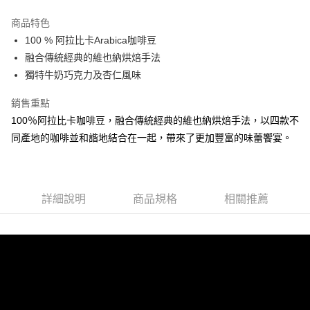
LINE Pay
商品特色
Apple Pay
100 % 阿拉比卡Arabica咖啡豆
融合傳統經典的維也納烘焙手法
街口支付
獨特牛奶巧克力及杏仁風味
悠遊付
銷售重點
Google Pay
100％阿拉比卡咖啡豆，融合傳統經典的維也納烘焙手法，以四款不
同產地的咖啡並和諧地結合在一起，帶來了更加豐富的味蕾饗宴。
AFTEE先享後付
相關說明
【關於「AFTEE先享後付」】
ATM付款
AFTEE先享後付是「在收到商品之後才付款」的支付方式。 讓您購物簡單
便利好安心！
詳細說明
商品規格
相關推薦
貨到付款
１．簡單：不需註冊會員、不需綁卡、不需儲值。
２．便利：只要手機號碼，簡訊認證，即可結帳。
３．安心：先確認商品／服務後，再付款。
運送方式
【「AFTEE先享後付」結帳流程】
全家取貨付款
１．於結帳方式選擇「AFTEE先享後付」後，將跳轉至「AFTEE先享後付」
每筆NT$60，滿NT$800(含以上)免運費
結帳頁面，進行簡訊認證並確認金額後，即可完成結帳。
２．訂單成立數日內，您將收到繳費通知簡訊。
7-11取貨付款
３．收到繳費通知簡訊後14天內，點擊此簡訊中的連結，可透過四大超商／