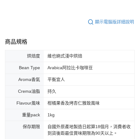
顯示電腦版詳細說明
商品規格
烘焙度
維也納式淺中烘焙
Bean Type
Arabica阿拉比卡咖啡豆
Aroma香氣
平衡宜人
Crema油脂
持久
Flavour風味
柑橘果香及烤杏仁雅致風味
重量pack
1kg
保存期限
自國外原產地製造日起算18個月，消費者收
到貨後距最佳賞味期限為90天以上。