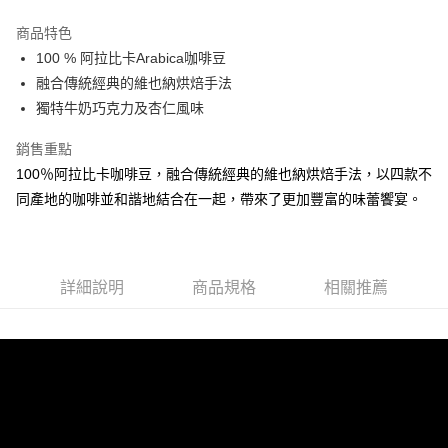
LINE Pay
商品特色
Apple Pay
100 % 阿拉比卡Arabica咖啡豆
融合傳統經典的維也納烘焙手法
街口支付
獨特牛奶巧克力及杏仁風味
悠遊付
銷售重點
Google Pay
100％阿拉比卡咖啡豆，融合傳統經典的維也納烘焙手法，以四款不
同產地的咖啡並和諧地結合在一起，帶來了更加豐富的味蕾饗宴。
AFTEE先享後付
相關說明
【關於「AFTEE先享後付」】
ATM付款
AFTEE先享後付是「在收到商品之後才付款」的支付方式。 讓您購物簡單
便利好安心！
詳細說明
商品規格
相關推薦
貨到付款
１．簡單：不需註冊會員、不需綁卡、不需儲值。
２．便利：只要手機號碼，簡訊認證，即可結帳。
３．安心：先確認商品／服務後，再付款。
運送方式
【「AFTEE先享後付」結帳流程】
全家取貨付款
１．於結帳方式選擇「AFTEE先享後付」後，將跳轉至「AFTEE先享後付」
每筆NT$60，滿NT$800(含以上)免運費
結帳頁面，進行簡訊認證並確認金額後，即可完成結帳。
２．訂單成立數日內，您將收到繳費通知簡訊。
7-11取貨付款
３．收到繳費通知簡訊後14天內，點擊此簡訊中的連結，可透過四大超商／