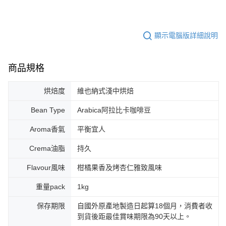
顯示電腦版詳細說明
商品規格
烘焙度
維也納式淺中烘焙
Bean Type
Arabica阿拉比卡咖啡豆
Aroma香氣
平衡宜人
Crema油脂
持久
Flavour風味
柑橘果香及烤杏仁雅致風味
重量pack
1kg
保存期限
自國外原產地製造日起算18個月，消費者收
到貨後距最佳賞味期限為90天以上。