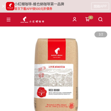
小紅帽咖啡-維也納咖啡第一品牌
開啟APP
首次下載APP領500元折價券
0
1
/
2