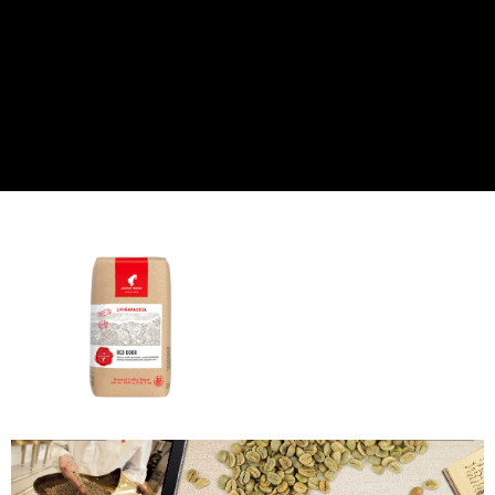
ATM／網路銀行／等多元方式進行付款，方視為交易完成。
每筆NT$60，滿NT$2,000(含以上)免運費
※ 請注意：結帳手續完成當下不需立刻繳費，但若您需要取消訂單，請聯絡
購買商品的店家。未經商家同意取消之訂單仍視為有效，需透過AFTEE先享
付款後7-11取貨(快速到店)
後付繳納相關費用。
每筆NT$95
※ 交易是否成功請以「AFTEE先享後付 」之結帳頁面顯示為準，若有關於
是否繳費成功／繳費後需取消欲退款等相關疑問，請聯繫「AFTEE先享後付
客戶支援中心」
https://netprotections.freshdesk.com/support/home
黑貓宅配
每筆NT$200，滿NT$1,500(含以上)免運費
【注意事項】
１．透過由恩沛科技股份有限公司提供之「AFTEE先享後付」服務完成之交
付款後門市自取
易，需依本服務之必要範圍內提供個人資料，並將交易相關給付款項請求債
權轉讓予恩沛科技股份有限公司。
免運費
２．關於個人資料處理事宜，請瀏覽以下網址：
https://aftee.tw/terms/#terms3
貨到付款
３．未成年的使用者請事先徵得法定代理人或監護人之同意方可使用
每筆NT$180，滿NT$2,500(含以上)免運費
「AFTEE先享後付」，若未經同意申辦者引起之損失，本公司不負相關責
任。
海外運費九折優惠
查看運費
４．使用「AFTEE先享後付」時，將依據個別帳號之用戶狀況，依本公司即
時審查核予不同之上限額度；若仍有額度不足之情形，本公司將視審查結果
請求用戶進行身份認證。
５．嚴禁一人註冊多個帳號或使用他人資訊註冊。若發現惡意使用之情形，
恩沛科技股份有限公司將有權停止該用戶之使用額度並採取法律行動。