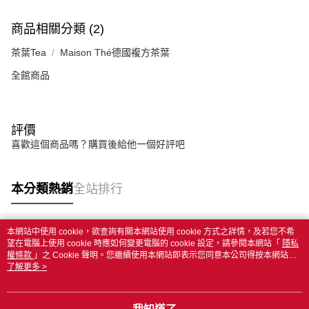
商品相關分類 (2)
茶葉Tea
Maison Thé德國複方茶葉
全館商品
評價
喜歡這個商品嗎？購買後給他一個好評吧
本分類熱銷
全站排行
本網站中使用 cookie，欲查詢有關本網站使用 cookie 方式之詳情，及若您不希
熱門標籤
望在電腦上使用 cookie 時應如何變更電腦的 cookie 設定，請參閱本網站「
隱私
權條款
」之 Cookie 聲明。您繼續使用本網站即表示您同意本公司得按本網站使
用條款之 Cookie 聲明使用 cookie。
了解更多 >