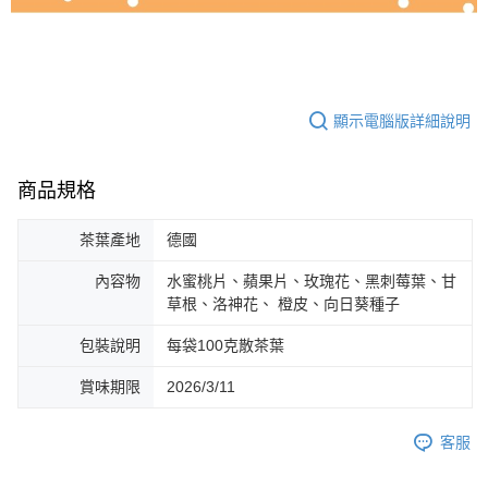
顯示電腦版詳細說明
商品規格
茶葉產地
德國
內容物
水蜜桃片、蘋果片、玫瑰花、黑刺莓葉、甘
草根、洛神花、 橙皮、向日葵種子
包裝說明
每袋100克散茶葉
賞味期限
2026/3/11
客服