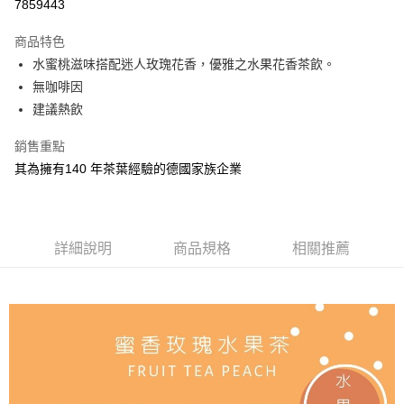
7859443
LINE Pay
商品特色
Apple Pay
水蜜桃滋味搭配迷人玫瑰花香，優雅之水果花香茶飲。
無咖啡因
街口支付
建議熱飲
悠遊付
銷售重點
Google Pay
其為擁有140 年茶葉經驗的德國家族企業
AFTEE先享後付
相關說明
【關於「AFTEE先享後付」】
詳細說明
商品規格
相關推薦
ATM付款
AFTEE先享後付是「在收到商品之後才付款」的支付方式。 讓您購物簡單
便利好安心！
貨到付款
１．簡單：不需註冊會員、不需綁卡、不需儲值。
２．便利：只要手機號碼，簡訊認證，即可結帳。
３．安心：先確認商品／服務後，再付款。
運送方式
【「AFTEE先享後付」結帳流程】
全家取貨付款
１．於結帳方式選擇「AFTEE先享後付」後，將跳轉至「AFTEE先享後付」
每筆NT$60，滿NT$800(含以上)免運費
結帳頁面，進行簡訊認證並確認金額後，即可完成結帳。
２．訂單成立數日內，您將收到繳費通知簡訊。