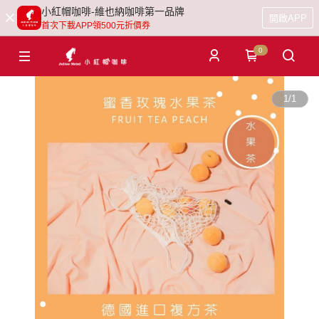
小紅帽咖啡-維也納咖啡第一品牌
開啟APP
首次下載APP領500元折價券
0
1
/
1