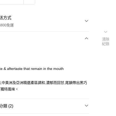
送方式
800免運
清除
紀錄
次付款
付款
ste & aftertaste that remain in the mouth
,中美洲及亞洲精選產區調和,濃郁而回甘,尾韻帶出黑巧
可獨特風味。
y
類 (2)
享後付