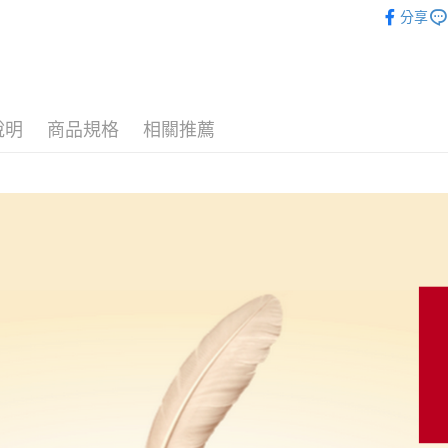
咖啡豆 / 粉 
分享
相關說明
全館商品
【關於「A
ATM付款
AFTEE
便利好安
貨到付款
１．簡單
２．便利
說明
商品規格
相關推薦
３．安心
運送方式
【「AFT
１．於結帳
全家取貨
付」結帳
每筆NT$6
２．訂單
３．收到繳
／ATM／
7-11取貨
※ 請注意
每筆NT$6
絡購買商品
先享後付
付款後7-1
※ 交易是
是否繳費成
每筆NT$9
付客戶支
黑貓宅配
【注意事
每筆NT$2
１．透過由
交易，需