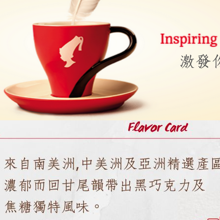
付款後門
求債權轉
２．關於
免運費
https://aft
３．未成
貨到付款
「AFTE
每筆NT$1
任。
４．使用「
海外運費
即時審查
結果請求
５．嚴禁
形，恩沛
動。