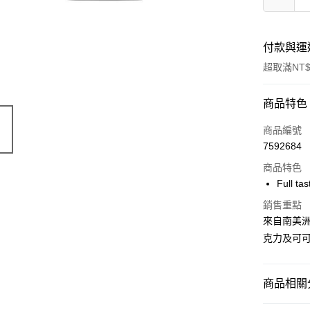
付款與運
超取滿NT$
付款方式
商品特色
信用卡一
商品編號
7592684
超商取貨
商品特色
LINE Pay
Full ta
Apple Pay
銷售重點
來自南美洲
街口支付
克力及可
悠遊付
Google Pa
商品相關分
AFTEE先