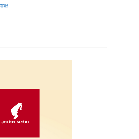
Coffee
1kg咖啡豆
客服
FTEE先享後付」】
先享後付是「在收到商品之後才付款」的支付方式。 讓您購物簡單
心！
：不需註冊會員、不需綁卡、不需儲值。
：只要手機號碼，簡訊認證，即可結帳。
：先確認商品／服務後，再付款。
EE先享後付」結帳流程】
方式選擇「AFTEE先享後付」後，將跳轉至「AFTEE先享後
付款
頁面，進行簡訊認證並確認金額後，即可完成結帳。
0，滿NT$800(含以上)免運費
成立數日內，您將收到繳費通知簡訊。
費通知簡訊後14天內，點擊此簡訊中的連結，可透過四大超商
網路銀行／等多元方式進行付款，方視為交易完成。
付款
：結帳手續完成當下不需立刻繳費，但若您需要取消訂單，請聯
0，滿NT$2,000(含以上)免運費
的店家。未經商家同意取消之訂單仍視為有效，需透過AFTEE
繳納相關費用。
1取貨(快速到店)
否成功請以「AFTEE先享後付 」之結帳頁面顯示為準，若有關於
功／繳費後需取消欲退款等相關疑問，請聯繫「AFTEE先享後
5
援中心」
https://netprotections.freshdesk.com/support/home
項】
00，滿NT$1,500(含以上)免運費
恩沛科技股份有限公司提供之「AFTEE先享後付」服務完成之
依本服務之必要範圍內提供個人資料，並將交易相關給付款項請