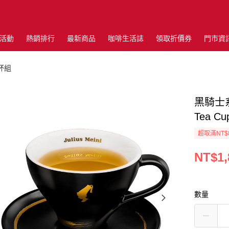
活動
熱銷排行
最新商品
咖啡生活誌
領取折價券
門市資
杯組
黑騎士系列
Tea Cu
超取滿NT$
NT$1,
數量