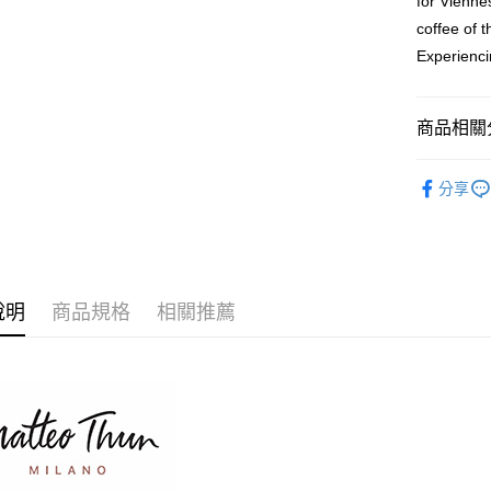
for Vienne
【關於「A
coffee of 
ATM付款
AFTEE
Experienci
便利好安
貨到付款
１．簡單
２．便利
３．安心
商品相關分
運送方式
【「AFT
進口器具 Ac
１．於結帳
分享
全家取貨
付」結帳
全館商品
每筆NT$6
２．訂單
３．收到繳
／ATM／
7-11取貨
※ 請注意
每筆NT$6
絡購買商品
說明
商品規格
相關推薦
先享後付
付款後7-1
※ 交易是
是否繳費成
每筆NT$9
付客戶支
黑貓宅配
【注意事
每筆NT$2
１．透過由
交易，需
付款後門
求債權轉