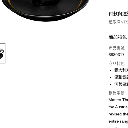
付款與運
超取滿NT$
付款方式
商品特色
信用卡一
商品編號
6830317
超商取貨
商品特色
LINE Pay
義大利知
優雅質感
Apple Pay
沉著優雅
街口支付
銷售重點
Matteo Thu
悠遊付
the Austri
Google Pa
revised th
AFTEE先
entire ran
相關說明