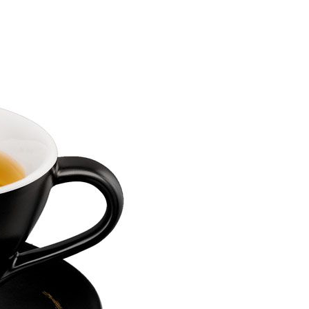
個人資料處理事宜，請瀏覽以下網址：
ee.tw/terms/#terms3
年的使用者請事先徵得法定代理人或監護人之同意方可使用
E先享後付」，若未經同意申辦者引起之損失，本公司不負相關責
80，滿NT$2,500(含以上)免運費
AFTEE先享後付」時，將依據個別帳號之用戶狀況，依本公司
九折優惠
查看運費
核予不同之上限額度；若仍有額度不足之情形，本公司將視審查
用戶進行身份認證。
一人註冊多個帳號或使用他人資訊註冊。若發現惡意使用之情
科技股份有限公司將有權停止該用戶之使用額度並採取法律行