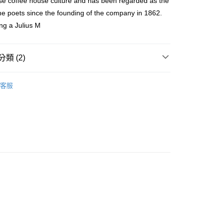
se coffee house culture and has been regarded as the
FTEE先享後付」】
the poets since the founding of the company in 1862.
先享後付是「在收到商品之後才付款」的支付方式。 讓您購物簡單
ng a Julius M
心！
：不需註冊會員、不需綁卡、不需儲值。
：只要手機號碼，簡訊認證，即可結帳。
：先確認商品／服務後，再付款。
類 (2)
EE先享後付」結帳流程】
cessories
1862黑騎士系列限量咖啡杯組
方式選擇「AFTEE先享後付」後，將跳轉至「AFTEE先享後
客服
付款
頁面，進行簡訊認證並確認金額後，即可完成結帳。
0，滿NT$800(含以上)免運費
成立數日內，您將收到繳費通知簡訊。
費通知簡訊後14天內，點擊此簡訊中的連結，可透過四大超商
網路銀行／等多元方式進行付款，方視為交易完成。
付款
：結帳手續完成當下不需立刻繳費，但若您需要取消訂單，請聯
0，滿NT$2,000(含以上)免運費
的店家。未經商家同意取消之訂單仍視為有效，需透過AFTEE
繳納相關費用。
1取貨(快速到店)
否成功請以「AFTEE先享後付 」之結帳頁面顯示為準，若有關於
功／繳費後需取消欲退款等相關疑問，請聯繫「AFTEE先享後
5
援中心」
https://netprotections.freshdesk.com/support/home
項】
00，滿NT$1,500(含以上)免運費
恩沛科技股份有限公司提供之「AFTEE先享後付」服務完成之
依本服務之必要範圍內提供個人資料，並將交易相關給付款項請
市自取
讓予恩沛科技股份有限公司。