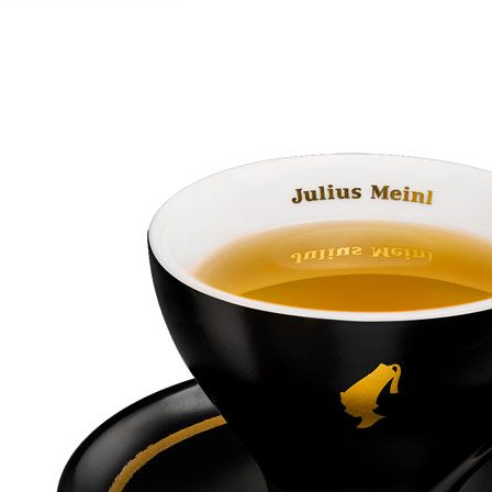
２．關於
免運費
https://aft
３．未成
貨到付款
「AFTE
每筆NT$1
任。
４．使用「
海外運費
即時審查
結果請求
５．嚴禁
形，恩沛
動。