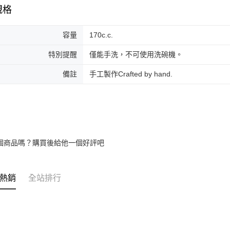
規格
容量
170c.c.
特別提醒
僅能手洗，不可使用洗碗機。
備註
手工製作Crafted by hand.
個商品嗎？購買後給他一個好評吧
熱銷
全站排行