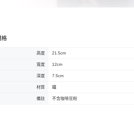
規格
高度
21.5cm
寬度
12cm
深度
7.5cm
材質
鐵
備註
不含咖啡豆粉