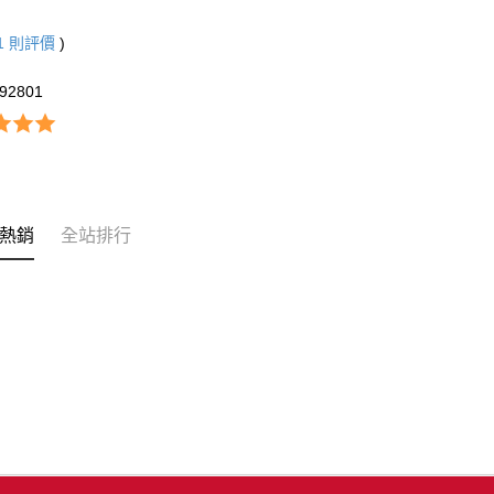
1
則評價
)
92801
熱銷
全站排行