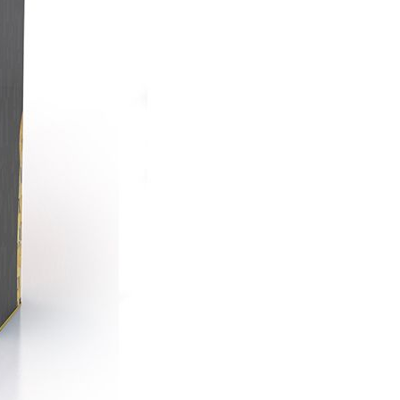
依本服務之必要範圍內提供個人資料，並將交易相關給付款項請
市自取
讓予恩沛科技股份有限公司。
個人資料處理事宜，請瀏覽以下網址：
ee.tw/terms/#terms3
年的使用者請事先徵得法定代理人或監護人之同意方可使用
E先享後付」，若未經同意申辦者引起之損失，本公司不負相關責
80，滿NT$2,500(含以上)免運費
AFTEE先享後付」時，將依據個別帳號之用戶狀況，依本公司
九折優惠
查看運費
核予不同之上限額度；若仍有額度不足之情形，本公司將視審查
用戶進行身份認證。
一人註冊多個帳號或使用他人資訊註冊。若發現惡意使用之情
科技股份有限公司將有權停止該用戶之使用額度並採取法律行