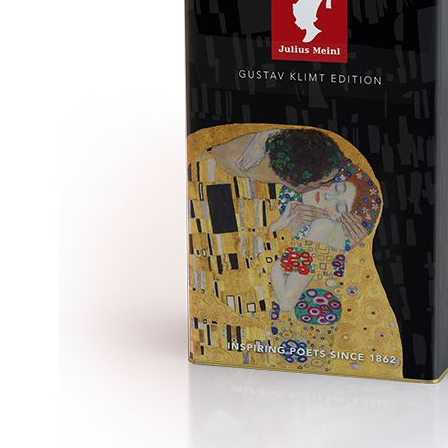
交易，需
付款後門
求債權轉
２．關於
免運費
https://aft
３．未成
貨到付款
「AFTE
每筆NT$1
任。
４．使用「
海外運費
即時審查
結果請求
５．嚴禁
形，恩沛
動。