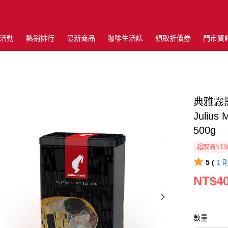
活動
熱銷排行
最新商品
咖啡生活誌
領取折價券
門市資
典雅霧
Julius 
500g
超取滿NT$
5 (
1
NT$4
數量