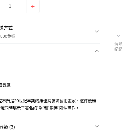
送方式
800免運
清除
紀錄
次付款
付款
面質感
克林姆是20世紀早期的維也納裝飾藝術畫家．這件優雅
罐同時展示了著名的“吻”和“期待”兩件畫作。
y
類 (3)