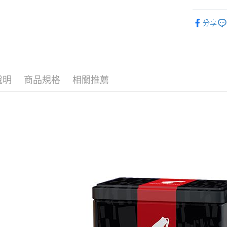
AFTEE先
進口器具 Ac
分享
相關說明
人氣商品
【關於「A
ATM付款
AFTEE
全館商品
便利好安
貨到付款
１．簡單
２．便利
說明
商品規格
相關推薦
３．安心
運送方式
【「AFT
１．於結帳
全家取貨
付」結帳
每筆NT$6
２．訂單
３．收到繳
／ATM／
7-11取貨
※ 請注意
每筆NT$6
絡購買商品
先享後付
付款後7-1
※ 交易是
是否繳費成
每筆NT$9
付客戶支
黑貓宅配
【注意事
每筆NT$2
１．透過由