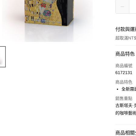
付款與運
超取滿NT$
付款方式
商品特色
信用卡一
商品編號
6172131
超商取貨
商品特色
LINE Pay
全新霧
Apple Pay
銷售重點
古斯塔夫·
街口支付
的咖啡藝術
悠遊付
Google Pa
商品相關分