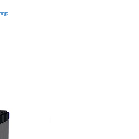
享後付
cessories
咖啡密封罐Tins
客服
推薦
FTEE先享後付」】
先享後付是「在收到商品之後才付款」的支付方式。 讓您購物簡單
心！
：不需註冊會員、不需綁卡、不需儲值。
：只要手機號碼，簡訊認證，即可結帳。
：先確認商品／服務後，再付款。
EE先享後付」結帳流程】
方式選擇「AFTEE先享後付」後，將跳轉至「AFTEE先享後
付款
頁面，進行簡訊認證並確認金額後，即可完成結帳。
0，滿NT$800(含以上)免運費
成立數日內，您將收到繳費通知簡訊。
費通知簡訊後14天內，點擊此簡訊中的連結，可透過四大超商
網路銀行／等多元方式進行付款，方視為交易完成。
付款
：結帳手續完成當下不需立刻繳費，但若您需要取消訂單，請聯
0，滿NT$2,000(含以上)免運費
的店家。未經商家同意取消之訂單仍視為有效，需透過AFTEE
繳納相關費用。
1取貨(快速到店)
否成功請以「AFTEE先享後付 」之結帳頁面顯示為準，若有關於
功／繳費後需取消欲退款等相關疑問，請聯繫「AFTEE先享後
5
援中心」
https://netprotections.freshdesk.com/support/home
項】
00，滿NT$1,500(含以上)免運費
恩沛科技股份有限公司提供之「AFTEE先享後付」服務完成之