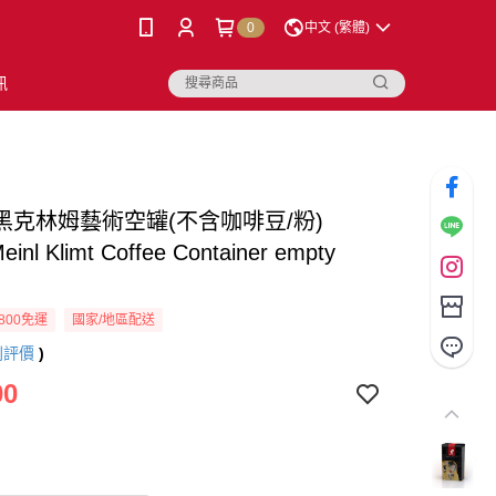
0
中文 (繁體)
訊
黑克林姆藝術空罐(不含咖啡豆/粉)
Meinl Klimt Coffee Container empty
800免運
國家/地區配送
則評價
)
00