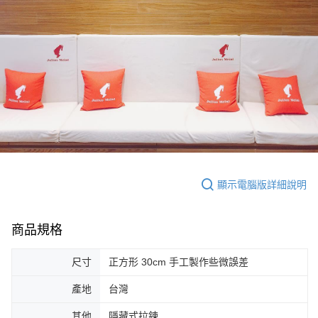
7-11取貨付款
３．收到繳費通知簡訊後14天內，點擊此簡訊中的連結，可透過四大超商／
ATM／網路銀行／等多元方式進行付款，方視為交易完成。
每筆NT$60，滿NT$2,000(含以上)免運費
※ 請注意：結帳手續完成當下不需立刻繳費，但若您需要取消訂單，請聯絡
購買商品的店家。未經商家同意取消之訂單仍視為有效，需透過AFTEE先享
付款後7-11取貨(快速到店)
後付繳納相關費用。
每筆NT$95
※ 交易是否成功請以「AFTEE先享後付 」之結帳頁面顯示為準，若有關於
是否繳費成功／繳費後需取消欲退款等相關疑問，請聯繫「AFTEE先享後付
客戶支援中心」
https://netprotections.freshdesk.com/support/home
黑貓宅配
每筆NT$200，滿NT$1,500(含以上)免運費
【注意事項】
１．透過由恩沛科技股份有限公司提供之「AFTEE先享後付」服務完成之交
付款後門市自取
易，需依本服務之必要範圍內提供個人資料，並將交易相關給付款項請求債
權轉讓予恩沛科技股份有限公司。
免運費
２．關於個人資料處理事宜，請瀏覽以下網址：
顯示電腦版詳細說明
https://aftee.tw/terms/#terms3
貨到付款
３．未成年的使用者請事先徵得法定代理人或監護人之同意方可使用
每筆NT$180，滿NT$2,500(含以上)免運費
「AFTEE先享後付」，若未經同意申辦者引起之損失，本公司不負相關責
任。
商品規格
海外運費九折優惠
查看運費
４．使用「AFTEE先享後付」時，將依據個別帳號之用戶狀況，依本公司即
時審查核予不同之上限額度；若仍有額度不足之情形，本公司將視審查結果
請求用戶進行身份認證。
尺寸
正方形 30cm 手工製作些微誤差
５．嚴禁一人註冊多個帳號或使用他人資訊註冊。若發現惡意使用之情形，
恩沛科技股份有限公司將有權停止該用戶之使用額度並採取法律行動。
產地
台灣
其他
隱藏式拉鍊