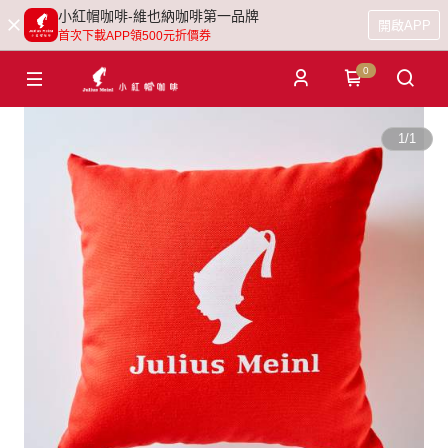
小紅帽咖啡-維也納咖啡第一品牌
開啟APP
首次下載APP領500元折價券
0
1
/
1