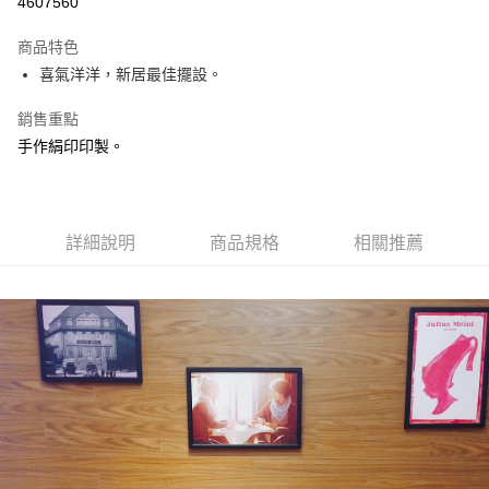
4607560
LINE Pay
商品特色
Apple Pay
喜氣洋洋，新居最佳擺設。
街口支付
銷售重點
手作絹印印製。
悠遊付
Google Pay
AFTEE先享後付
詳細說明
商品規格
相關推薦
相關說明
【關於「AFTEE先享後付」】
ATM付款
AFTEE先享後付是「在收到商品之後才付款」的支付方式。 讓您購物簡單
便利好安心！
貨到付款
１．簡單：不需註冊會員、不需綁卡、不需儲值。
２．便利：只要手機號碼，簡訊認證，即可結帳。
３．安心：先確認商品／服務後，再付款。
運送方式
【「AFTEE先享後付」結帳流程】
全家取貨付款
１．於結帳方式選擇「AFTEE先享後付」後，將跳轉至「AFTEE先享後付」
每筆NT$60，滿NT$800(含以上)免運費
結帳頁面，進行簡訊認證並確認金額後，即可完成結帳。
２．訂單成立數日內，您將收到繳費通知簡訊。