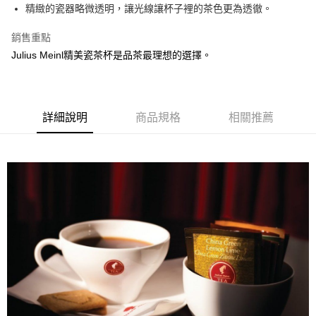
Apple Pay
精緻的瓷器略微透明，讓光線讓杯子裡的茶色更為透徹。
街口支付
銷售重點
Julius Meinl精美瓷茶杯是品茶最理想的選擇。
悠遊付
Google Pay
AFTEE先享後付
詳細說明
商品規格
相關推薦
相關說明
【關於「AFTEE先享後付」】
ATM付款
AFTEE先享後付是「在收到商品之後才付款」的支付方式。 讓您購物簡單
便利好安心！
貨到付款
１．簡單：不需註冊會員、不需綁卡、不需儲值。
２．便利：只要手機號碼，簡訊認證，即可結帳。
３．安心：先確認商品／服務後，再付款。
運送方式
【「AFTEE先享後付」結帳流程】
全家取貨付款
１．於結帳方式選擇「AFTEE先享後付」後，將跳轉至「AFTEE先享後付」
每筆NT$60，滿NT$800(含以上)免運費
結帳頁面，進行簡訊認證並確認金額後，即可完成結帳。
２．訂單成立數日內，您將收到繳費通知簡訊。
7-11取貨付款
３．收到繳費通知簡訊後14天內，點擊此簡訊中的連結，可透過四大超商／
ATM／網路銀行／等多元方式進行付款，方視為交易完成。
每筆NT$60，滿NT$2,000(含以上)免運費
※ 請注意：結帳手續完成當下不需立刻繳費，但若您需要取消訂單，請聯絡