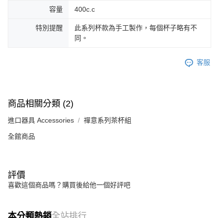
容量
400c.c
特別提醒
此系列杯款為手工製作，每個杯子略有不
同。
客服
商品相關分類 (2)
進口器具 Accessories
禪意系列茶杯組
全館商品
評價
喜歡這個商品嗎？購買後給他一個好評吧
本分類熱銷
全站排行