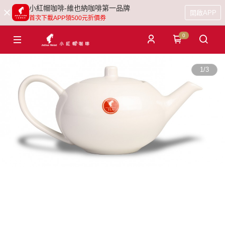
小紅帽咖啡-維也納咖啡第一品牌
開啟APP
首次下載APP領500元折價券
0
1
/
3