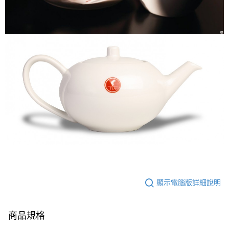
購買商品的店家。未經商家同意取消之訂單仍視為有效，需透過AFTEE先享
付款後7-11取貨(快速到店)
後付繳納相關費用。
每筆NT$95
※ 交易是否成功請以「AFTEE先享後付 」之結帳頁面顯示為準，若有關於
是否繳費成功／繳費後需取消欲退款等相關疑問，請聯繫「AFTEE先享後付
客戶支援中心」
https://netprotections.freshdesk.com/support/home
黑貓宅配
每筆NT$200，滿NT$1,500(含以上)免運費
【注意事項】
１．透過由恩沛科技股份有限公司提供之「AFTEE先享後付」服務完成之交
付款後門市自取
易，需依本服務之必要範圍內提供個人資料，並將交易相關給付款項請求債
權轉讓予恩沛科技股份有限公司。
免運費
２．關於個人資料處理事宜，請瀏覽以下網址：
https://aftee.tw/terms/#terms3
貨到付款
３．未成年的使用者請事先徵得法定代理人或監護人之同意方可使用
每筆NT$180，滿NT$2,500(含以上)免運費
「AFTEE先享後付」，若未經同意申辦者引起之損失，本公司不負相關責
任。
海外運費九折優惠
查看運費
４．使用「AFTEE先享後付」時，將依據個別帳號之用戶狀況，依本公司即
時審查核予不同之上限額度；若仍有額度不足之情形，本公司將視審查結果
請求用戶進行身份認證。
５．嚴禁一人註冊多個帳號或使用他人資訊註冊。若發現惡意使用之情形，
恩沛科技股份有限公司將有權停止該用戶之使用額度並採取法律行動。
顯示電腦版詳細說明
商品規格