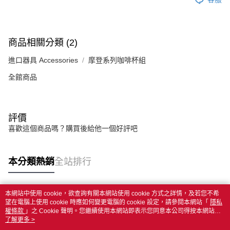
商品相關分類 (2)
進口器具 Accessories
摩登系列咖啡杯組
全館商品
評價
喜歡這個商品嗎？購買後給他一個好評吧
本分類熱銷
全站排行
本網站中使用 cookie，欲查詢有關本網站使用 cookie 方式之詳情，及若您不希
熱門標籤
望在電腦上使用 cookie 時應如何變更電腦的 cookie 設定，請參閱本網站「
隱私
權條款
」之 Cookie 聲明。您繼續使用本網站即表示您同意本公司得按本網站使
用條款之 Cookie 聲明使用 cookie。
了解更多 >