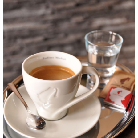
購買商品的店家。未經商家同意取消之訂單仍視為有效，需透過AFTEE先享
付款後7-11取貨(快速到店)
後付繳納相關費用。
每筆NT$95
※ 交易是否成功請以「AFTEE先享後付 」之結帳頁面顯示為準，若有關於
是否繳費成功／繳費後需取消欲退款等相關疑問，請聯繫「AFTEE先享後付
客戶支援中心」
https://netprotections.freshdesk.com/support/home
黑貓宅配
每筆NT$200，滿NT$1,500(含以上)免運費
【注意事項】
１．透過由恩沛科技股份有限公司提供之「AFTEE先享後付」服務完成之交
付款後門市自取
易，需依本服務之必要範圍內提供個人資料，並將交易相關給付款項請求債
權轉讓予恩沛科技股份有限公司。
免運費
２．關於個人資料處理事宜，請瀏覽以下網址：
https://aftee.tw/terms/#terms3
貨到付款
３．未成年的使用者請事先徵得法定代理人或監護人之同意方可使用
每筆NT$180，滿NT$2,500(含以上)免運費
「AFTEE先享後付」，若未經同意申辦者引起之損失，本公司不負相關責
任。
海外運費九折優惠
查看運費
４．使用「AFTEE先享後付」時，將依據個別帳號之用戶狀況，依本公司即
時審查核予不同之上限額度；若仍有額度不足之情形，本公司將視審查結果
請求用戶進行身份認證。
５．嚴禁一人註冊多個帳號或使用他人資訊註冊。若發現惡意使用之情形，
恩沛科技股份有限公司將有權停止該用戶之使用額度並採取法律行動。