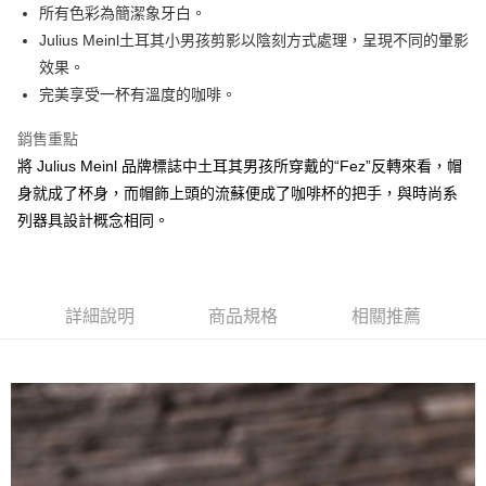
Apple Pay
所有色彩為簡潔象牙白。
Julius Meinl土耳其小男孩剪影以陰刻方式處理，呈現不同的暈影
街口支付
效果。
悠遊付
完美享受一杯有溫度的咖啡。
Google Pay
銷售重點
將 Julius Meinl 品牌標誌中土耳其男孩所穿戴的“Fez”反轉來看，帽
AFTEE先享後付
身就成了杯身，而帽飾上頭的流蘇便成了咖啡杯的把手，與時尚系
相關說明
列器具設計概念相同。
【關於「AFTEE先享後付」】
ATM付款
AFTEE先享後付是「在收到商品之後才付款」的支付方式。 讓您購物簡單
便利好安心！
貨到付款
１．簡單：不需註冊會員、不需綁卡、不需儲值。
２．便利：只要手機號碼，簡訊認證，即可結帳。
詳細說明
商品規格
相關推薦
３．安心：先確認商品／服務後，再付款。
運送方式
【「AFTEE先享後付」結帳流程】
全家取貨付款
１．於結帳方式選擇「AFTEE先享後付」後，將跳轉至「AFTEE先享後付」
每筆NT$60，滿NT$800(含以上)免運費
結帳頁面，進行簡訊認證並確認金額後，即可完成結帳。
２．訂單成立數日內，您將收到繳費通知簡訊。
7-11取貨付款
３．收到繳費通知簡訊後14天內，點擊此簡訊中的連結，可透過四大超商／
ATM／網路銀行／等多元方式進行付款，方視為交易完成。
每筆NT$60，滿NT$2,000(含以上)免運費
※ 請注意：結帳手續完成當下不需立刻繳費，但若您需要取消訂單，請聯絡