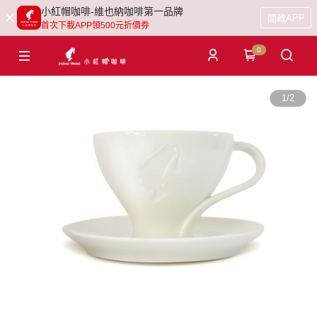
小紅帽咖啡-維也納咖啡第一品牌
開啟APP
首次下載APP領500元折價券
0
1
/
2