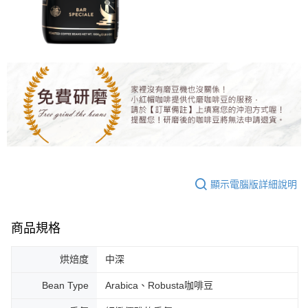
購買商品的店家。未經商家同意取消之訂單仍視為有效，需透過AFTEE先享
付款後7-11取貨(快速到店)
後付繳納相關費用。
每筆NT$95
※ 交易是否成功請以「AFTEE先享後付 」之結帳頁面顯示為準，若有關於
是否繳費成功／繳費後需取消欲退款等相關疑問，請聯繫「AFTEE先享後付
客戶支援中心」
https://netprotections.freshdesk.com/support/home
黑貓宅配
每筆NT$200，滿NT$1,500(含以上)免運費
【注意事項】
１．透過由恩沛科技股份有限公司提供之「AFTEE先享後付」服務完成之交
付款後門市自取
易，需依本服務之必要範圍內提供個人資料，並將交易相關給付款項請求債
權轉讓予恩沛科技股份有限公司。
免運費
２．關於個人資料處理事宜，請瀏覽以下網址：
https://aftee.tw/terms/#terms3
貨到付款
３．未成年的使用者請事先徵得法定代理人或監護人之同意方可使用
每筆NT$180，滿NT$2,500(含以上)免運費
「AFTEE先享後付」，若未經同意申辦者引起之損失，本公司不負相關責
任。
顯示電腦版詳細說明
海外運費九折優惠
查看運費
４．使用「AFTEE先享後付」時，將依據個別帳號之用戶狀況，依本公司即
時審查核予不同之上限額度；若仍有額度不足之情形，本公司將視審查結果
請求用戶進行身份認證。
商品規格
５．嚴禁一人註冊多個帳號或使用他人資訊註冊。若發現惡意使用之情形，
恩沛科技股份有限公司將有權停止該用戶之使用額度並採取法律行動。
烘焙度
中深
Bean Type
Arabica、Robusta咖啡豆