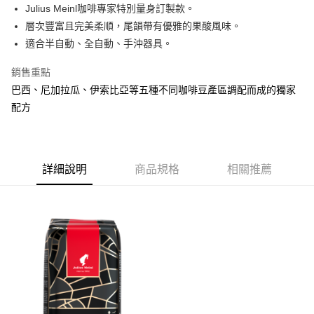
Apple Pay
Julius Meinl咖啡專家特別量身訂製款。
層次豐富且完美柔順，尾韻帶有優雅的果酸風味。
街口支付
適合半自動、全自動、手沖器具。
悠遊付
銷售重點
Google Pay
巴西、尼加拉瓜、伊索比亞等五種不同咖啡豆產區調配而成的獨家
配方
AFTEE先享後付
相關說明
【關於「AFTEE先享後付」】
ATM付款
AFTEE先享後付是「在收到商品之後才付款」的支付方式。 讓您購物簡單
便利好安心！
詳細說明
商品規格
相關推薦
貨到付款
１．簡單：不需註冊會員、不需綁卡、不需儲值。
２．便利：只要手機號碼，簡訊認證，即可結帳。
３．安心：先確認商品／服務後，再付款。
運送方式
【「AFTEE先享後付」結帳流程】
全家取貨付款
１．於結帳方式選擇「AFTEE先享後付」後，將跳轉至「AFTEE先享後付」
每筆NT$60，滿NT$800(含以上)免運費
結帳頁面，進行簡訊認證並確認金額後，即可完成結帳。
２．訂單成立數日內，您將收到繳費通知簡訊。
7-11取貨付款
３．收到繳費通知簡訊後14天內，點擊此簡訊中的連結，可透過四大超商／
ATM／網路銀行／等多元方式進行付款，方視為交易完成。
每筆NT$60，滿NT$2,000(含以上)免運費
※ 請注意：結帳手續完成當下不需立刻繳費，但若您需要取消訂單，請聯絡