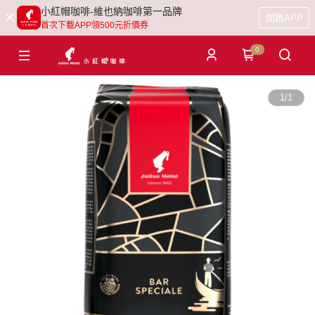
小紅帽咖啡-維也納咖啡第一品牌
開啟APP
首次下載APP領500元折價券
0
1
/
1