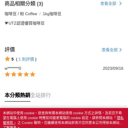
商品相關分類 (3)
查看全部
咖啡豆 / 粉 Coffee
1kg咖啡豆
💗UTZ認證優質咖啡豆
評價
查看全部
5
(
1
則評價
)
w********0
2023/09/16
本分類熱銷
全站排行
本網站中使用 cookie，欲查詢有關本網站使用 cookie 方式之詳情，及若您不希
熱門標籤
望在電腦上使用 cookie 時應如何變更電腦的 cookie 設定，請參閱本網站「
隱私
權條款
」之 Cookie 聲明。您繼續使用本網站即表示您同意本公司得按本網站使
用條款之 Cookie 聲明使用 cookie。
了解更多 >