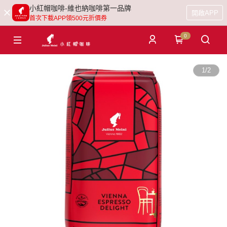
小紅帽咖啡-維也納咖啡第一品牌
開啟APP
首次下載APP領500元折價券
0
1
/
2