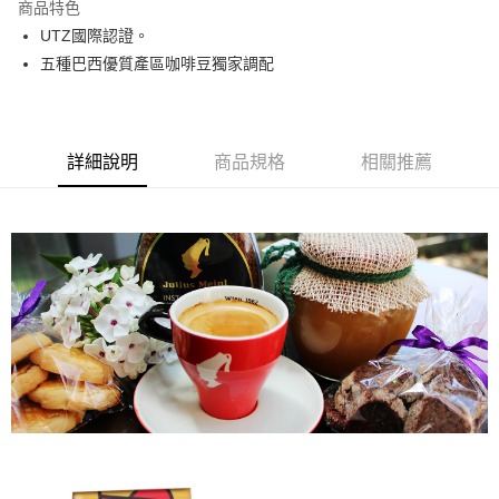
商品特色
Apple Pay
UTZ國際認證。
五種巴西優質產區咖啡豆獨家調配
街口支付
悠遊付
Google Pay
詳細說明
商品規格
相關推薦
AFTEE先享後付
相關說明
【關於「AFTEE先享後付」】
ATM付款
AFTEE先享後付是「在收到商品之後才付款」的支付方式。 讓您購物簡單
便利好安心！
貨到付款
１．簡單：不需註冊會員、不需綁卡、不需儲值。
２．便利：只要手機號碼，簡訊認證，即可結帳。
３．安心：先確認商品／服務後，再付款。
運送方式
【「AFTEE先享後付」結帳流程】
全家取貨付款
１．於結帳方式選擇「AFTEE先享後付」後，將跳轉至「AFTEE先享後付」
每筆NT$60，滿NT$800(含以上)免運費
結帳頁面，進行簡訊認證並確認金額後，即可完成結帳。
２．訂單成立數日內，您將收到繳費通知簡訊。
7-11取貨付款
３．收到繳費通知簡訊後14天內，點擊此簡訊中的連結，可透過四大超商／
ATM／網路銀行／等多元方式進行付款，方視為交易完成。
每筆NT$60，滿NT$2,000(含以上)免運費