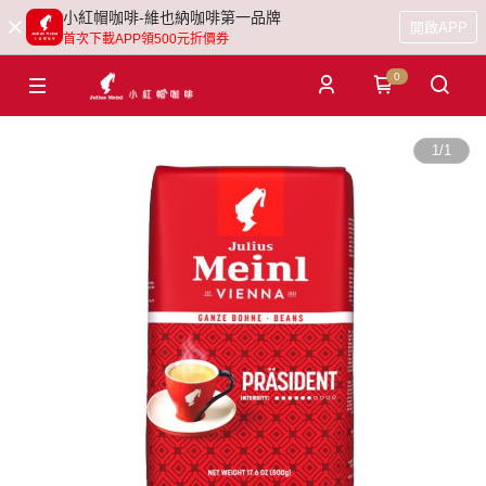
小紅帽咖啡-維也納咖啡第一品牌
開啟APP
首次下載APP領500元折價券
0
1
/
1