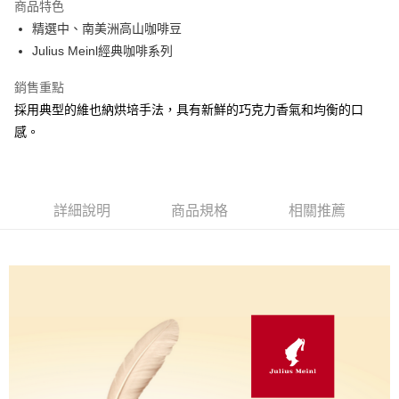
商品特色
Apple Pay
精選中、南美洲高山咖啡豆
Julius Meinl經典咖啡系列
街口支付
銷售重點
悠遊付
採用典型的維也納烘培手法，具有新鮮的巧克力香氣和均衡的口
Google Pay
感。
AFTEE先享後付
相關說明
【關於「AFTEE先享後付」】
詳細說明
商品規格
相關推薦
ATM付款
AFTEE先享後付是「在收到商品之後才付款」的支付方式。 讓您購物簡單
便利好安心！
貨到付款
１．簡單：不需註冊會員、不需綁卡、不需儲值。
２．便利：只要手機號碼，簡訊認證，即可結帳。
３．安心：先確認商品／服務後，再付款。
運送方式
【「AFTEE先享後付」結帳流程】
全家取貨付款
１．於結帳方式選擇「AFTEE先享後付」後，將跳轉至「AFTEE先享後付」
每筆NT$60，滿NT$800(含以上)免運費
結帳頁面，進行簡訊認證並確認金額後，即可完成結帳。
２．訂單成立數日內，您將收到繳費通知簡訊。
7-11取貨付款
３．收到繳費通知簡訊後14天內，點擊此簡訊中的連結，可透過四大超商／
ATM／網路銀行／等多元方式進行付款，方視為交易完成。
每筆NT$60，滿NT$2,000(含以上)免運費