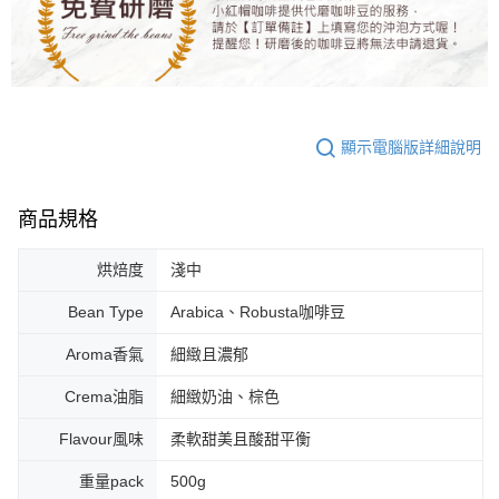
顯示電腦版詳細說明
商品規格
烘焙度
淺中
Bean Type
Arabica、Robusta咖啡豆
Aroma香氣
細緻且濃郁
Crema油脂
細緻奶油、棕色
Flavour風味
柔軟甜美且酸甜平衡
重量pack
500g