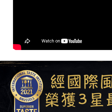
２．關於
免運費
https://aft
３．未成
貨到付款
「AFTE
每筆NT$1
任。
４．使用「
海外運費
即時審查
結果請求
５．嚴禁
形，恩沛
動。