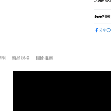
頂級的咖
【關於「A
ATM付款
AFTEE
便利好安
商品相關分
貨到付款
１．簡單
２．便利
咖啡豆 / 粉 
３．安心
分享
運送方式
💗UTZ
【「AFT
１．於結帳
全館商品
全家取貨
付」結帳
每筆NT$6
２．訂單
💗榮獲最
３．收到繳
說明
商品規格
相關推薦
／ATM／
7-11取貨
※ 請注意
每筆NT$6
絡購買商品
先享後付
付款後7-1
※ 交易是
是否繳費成
每筆NT$9
付客戶支
黑貓宅配
【注意事
每筆NT$2
１．透過由
交易，需
付款後門
求債權轉