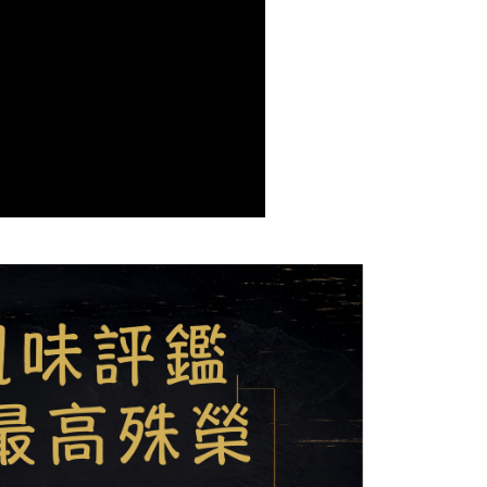
個人資料處理事宜，請瀏覽以下網址：
ee.tw/terms/#terms3
年的使用者請事先徵得法定代理人或監護人之同意方可使用
E先享後付」，若未經同意申辦者引起之損失，本公司不負相關責
80，滿NT$2,500(含以上)免運費
AFTEE先享後付」時，將依據個別帳號之用戶狀況，依本公司
九折優惠
查看運費
核予不同之上限額度；若仍有額度不足之情形，本公司將視審查
用戶進行身份認證。
一人註冊多個帳號或使用他人資訊註冊。若發現惡意使用之情
科技股份有限公司將有權停止該用戶之使用額度並採取法律行