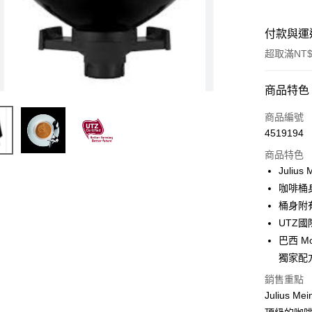
付款與運
超取滿NT$
付款方式
商品特色
信用卡一
商品編號
4519194
超商取貨
商品特色
LINE Pay
Juliu
咖啡桶
Apple Pay
桶身附
街口支付
UTZ
巴西 
悠遊付
獨家配
Google Pa
銷售重點
AFTEE先
Julius 
相關說明