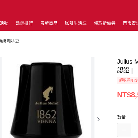
活動
熱銷排行
最新商品
咖啡生活誌
領取折價券
門市資
m 頂級咖啡豆
Julius
認證 |
超取滿NT$
NT$8,
數量