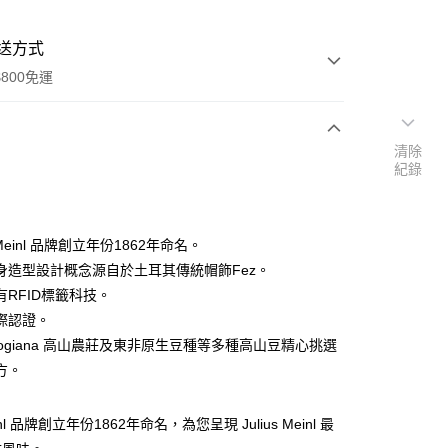
送方式
800免運
清除
次付款
紀錄
付款
s Meinl 品牌創立年份1862年命名。
身造型設計概念源自於土耳其傳統帽飾Fez。
有RFID標籤科技。
國際認證。
Mogiana 高山農莊及東非原生豆種等多種高山豆精心挑選
方。
y
享後付
Meinl 品牌創立年份1862年命名，為您呈現 Julius Meinl 最