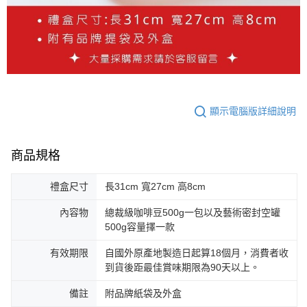
顯示電腦版詳細說明
商品規格
禮盒尺寸
長31cm 寬27cm 高8cm
內容物
總裁級咖啡豆500g一包以及藝術密封空罐
500g容量擇一款
有效期限
自國外原產地製造日起算18個月，消費者收
到貨後距最佳賞味期限為90天以上。
備註
附品牌紙袋及外盒