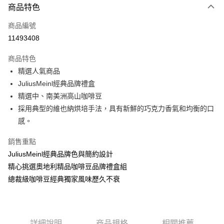
商品特色
信用卡一次付款
商品編號
超商取貨付款
11493408
LINE Pay
商品特色
Apple Pay
精選人氣商品
JuliusMeinl經典品牌禮盒
街口支付
精選中、南美洲高山咖啡豆
悠遊付
採用典型的維也納烘培手法，具有新鮮的巧克力香氣和均衡的口
感。
Google Pay
銷售重點
AFTEE先享後付
JuliusMeinl經典品牌色與簡約設計
相關說明
精心挑選奧地利精品咖啡豆品牌禮盒組
【關於「AFTEE先享後付」】
ATM付款
AFTEE先享後付是「在收到商品之後才付款」的支付方式。 讓您購物簡單
總裁級咖啡豆經典獨家風味歷久不衰
便利好安心！
貨到付款
１．簡單：不需註冊會員、不需綁卡、不需儲值。
２．便利：只要手機號碼，簡訊認證，即可結帳。
３．安心：先確認商品／服務後，再付款。
運送方式
詳細說明
商品規格
相關推薦