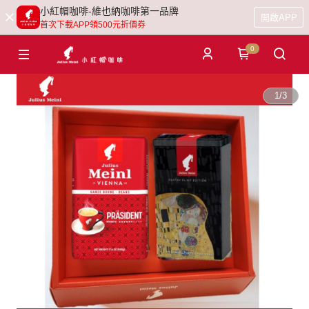
小紅帽咖啡-維也納咖啡第一品牌
開啟APP
首次下載APP領500元折價券
0
1
/
3