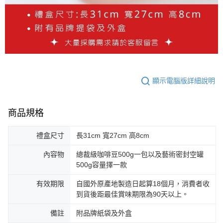
顯示電腦版詳細說明
商品規格
禮盒尺寸
長31cm 寬27cm 高8cm
內容物
總裁級咖啡豆500g一包以及藝術密封空罐
500g容量擇一款
有效期限
自國外原產地製造日起算18個月，消費者收
到貨後距最佳賞味期限為90天以上。
備註
附品牌紙袋及外盒