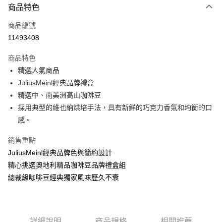
商品特色
信用卡一次付款
商品編號
超商取貨付款
11493408
LINE Pay
商品特色
Apple Pay
精選人氣商品
JuliusMeinl經典品牌禮盒
街口支付
精選中、南美洲高山咖啡豆
悠遊付
採用典型的維也納烘培手法，具有新鮮的巧克力香氣和均衡的口
感。
Google Pay
銷售重點
AFTEE先享後付
JuliusMeinl經典品牌色與簡約設計
相關說明
精心挑選奧地利精品咖啡豆品牌禮盒組
【關於「AFTEE先享後付」】
ATM付款
AFTEE先享後付是「在收到商品之後才付款」的支付方式。 讓您購物簡單
總裁級咖啡豆經典獨家風味歷久不衰
便利好安心！
貨到付款
１．簡單：不需註冊會員、不需綁卡、不需儲值。
２．便利：只要手機號碼，簡訊認證，即可結帳。
３．安心：先確認商品／服務後，再付款。
運送方式
詳細說明
商品規格
相關推薦