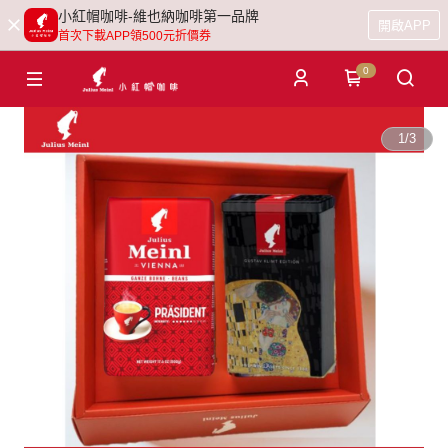
小紅帽咖啡-維也納咖啡第一品牌
開啟APP
首次下載APP領500元折價券
0
1
/
3