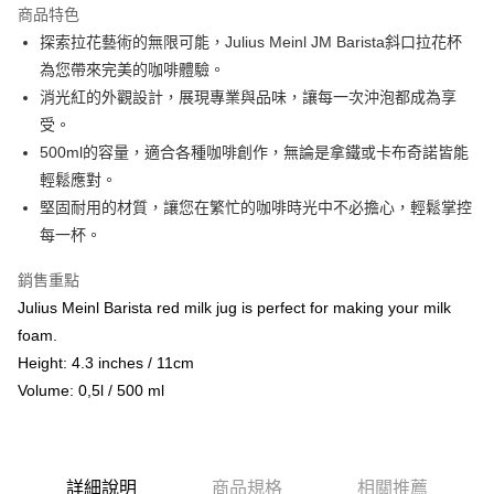
商品特色
Apple Pay
探索拉花藝術的無限可能，Julius Meinl JM Barista斜口拉花杯
為您帶來完美的咖啡體驗。
街口支付
消光紅的外觀設計，展現專業與品味，讓每一次沖泡都成為享
悠遊付
受。
500ml的容量，適合各種咖啡創作，無論是拿鐵或卡布奇諾皆能
Google Pay
輕鬆應對。
AFTEE先享後付
堅固耐用的材質，讓您在繁忙的咖啡時光中不必擔心，輕鬆掌控
相關說明
每一杯。
【關於「AFTEE先享後付」】
ATM付款
AFTEE先享後付是「在收到商品之後才付款」的支付方式。 讓您購物簡單
銷售重點
便利好安心！
Julius Meinl Barista red milk jug is perfect for making your milk
貨到付款
１．簡單：不需註冊會員、不需綁卡、不需儲值。
２．便利：只要手機號碼，簡訊認證，即可結帳。
foam.
３．安心：先確認商品／服務後，再付款。
Height: 4.3 inches / 11cm
運送方式
Volume: 0,5l / 500 ml
【「AFTEE先享後付」結帳流程】
全家取貨付款
１．於結帳方式選擇「AFTEE先享後付」後，將跳轉至「AFTEE先享後付」
每筆NT$60，滿NT$800(含以上)免運費
結帳頁面，進行簡訊認證並確認金額後，即可完成結帳。
２．訂單成立數日內，您將收到繳費通知簡訊。
7-11取貨付款
３．收到繳費通知簡訊後14天內，點擊此簡訊中的連結，可透過四大超商／
詳細說明
商品規格
相關推薦
ATM／網路銀行／等多元方式進行付款，方視為交易完成。