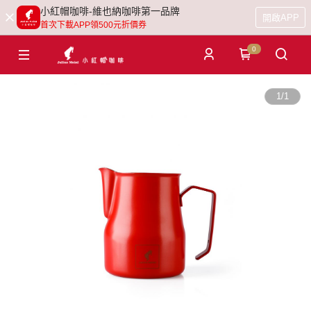
小紅帽咖啡-維也納咖啡第一品牌
開啟APP
首次下載APP領500元折價券
0
1
/
1