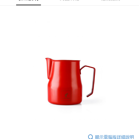
每筆NT$60，滿NT$2,000(含以上)免運費
※ 請注意：結帳手續完成當下不需立刻繳費，但若您需要取消訂單，請聯絡
購買商品的店家。未經商家同意取消之訂單仍視為有效，需透過AFTEE先享
付款後7-11取貨(快速到店)
後付繳納相關費用。
每筆NT$95
※ 交易是否成功請以「AFTEE先享後付 」之結帳頁面顯示為準，若有關於
是否繳費成功／繳費後需取消欲退款等相關疑問，請聯繫「AFTEE先享後付
客戶支援中心」
https://netprotections.freshdesk.com/support/home
黑貓宅配
每筆NT$200，滿NT$1,500(含以上)免運費
【注意事項】
１．透過由恩沛科技股份有限公司提供之「AFTEE先享後付」服務完成之交
付款後門市自取
易，需依本服務之必要範圍內提供個人資料，並將交易相關給付款項請求債
權轉讓予恩沛科技股份有限公司。
免運費
２．關於個人資料處理事宜，請瀏覽以下網址：
https://aftee.tw/terms/#terms3
貨到付款
３．未成年的使用者請事先徵得法定代理人或監護人之同意方可使用
每筆NT$180，滿NT$2,500(含以上)免運費
「AFTEE先享後付」，若未經同意申辦者引起之損失，本公司不負相關責
任。
海外運費九折優惠
查看運費
４．使用「AFTEE先享後付」時，將依據個別帳號之用戶狀況，依本公司即
時審查核予不同之上限額度；若仍有額度不足之情形，本公司將視審查結果
請求用戶進行身份認證。
５．嚴禁一人註冊多個帳號或使用他人資訊註冊。若發現惡意使用之情形，
恩沛科技股份有限公司將有權停止該用戶之使用額度並採取法律行動。
顯示電腦版詳細說明