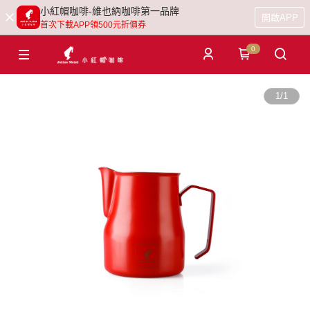
小紅帽咖啡-維也納咖啡第一品牌
開啟APP
首次下載APP領500元折價券
0
1
/
1