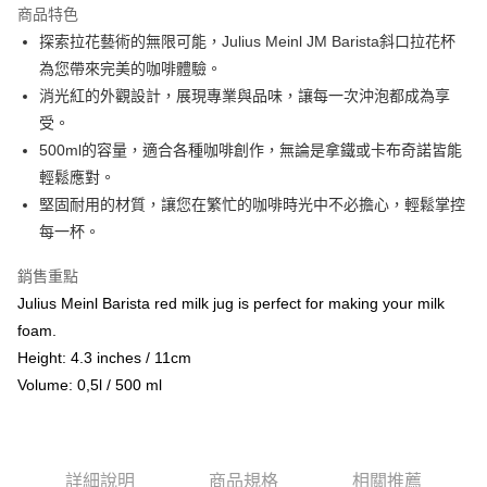
商品特色
Apple Pay
探索拉花藝術的無限可能，Julius Meinl JM Barista斜口拉花杯
為您帶來完美的咖啡體驗。
街口支付
消光紅的外觀設計，展現專業與品味，讓每一次沖泡都成為享
悠遊付
受。
500ml的容量，適合各種咖啡創作，無論是拿鐵或卡布奇諾皆能
Google Pay
輕鬆應對。
AFTEE先享後付
堅固耐用的材質，讓您在繁忙的咖啡時光中不必擔心，輕鬆掌控
相關說明
每一杯。
【關於「AFTEE先享後付」】
ATM付款
AFTEE先享後付是「在收到商品之後才付款」的支付方式。 讓您購物簡單
銷售重點
便利好安心！
Julius Meinl Barista red milk jug is perfect for making your milk
貨到付款
１．簡單：不需註冊會員、不需綁卡、不需儲值。
２．便利：只要手機號碼，簡訊認證，即可結帳。
foam.
３．安心：先確認商品／服務後，再付款。
Height: 4.3 inches / 11cm
運送方式
Volume: 0,5l / 500 ml
【「AFTEE先享後付」結帳流程】
全家取貨付款
１．於結帳方式選擇「AFTEE先享後付」後，將跳轉至「AFTEE先享後付」
每筆NT$60，滿NT$800(含以上)免運費
結帳頁面，進行簡訊認證並確認金額後，即可完成結帳。
２．訂單成立數日內，您將收到繳費通知簡訊。
7-11取貨付款
３．收到繳費通知簡訊後14天內，點擊此簡訊中的連結，可透過四大超商／
詳細說明
商品規格
相關推薦
ATM／網路銀行／等多元方式進行付款，方視為交易完成。