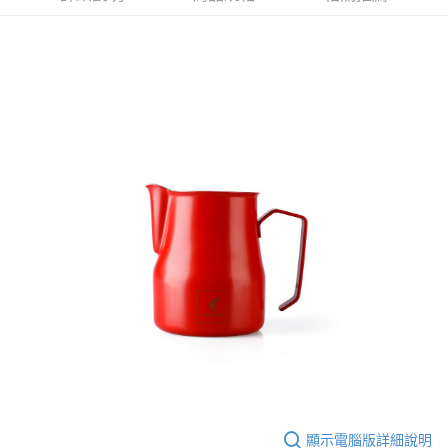
每筆NT$60，滿NT$2,000(含以上)免運費
※ 請注意：結帳手續完成當下不需立刻繳費，但若您需要取消訂單，請聯絡
購買商品的店家。未經商家同意取消之訂單仍視為有效，需透過AFTEE先享
付款後7-11取貨(快速到店)
後付繳納相關費用。
每筆NT$95
※ 交易是否成功請以「AFTEE先享後付 」之結帳頁面顯示為準，若有關於
是否繳費成功／繳費後需取消欲退款等相關疑問，請聯繫「AFTEE先享後付
客戶支援中心」
https://netprotections.freshdesk.com/support/home
黑貓宅配
每筆NT$200，滿NT$1,500(含以上)免運費
【注意事項】
１．透過由恩沛科技股份有限公司提供之「AFTEE先享後付」服務完成之交
付款後門市自取
易，需依本服務之必要範圍內提供個人資料，並將交易相關給付款項請求債
權轉讓予恩沛科技股份有限公司。
免運費
２．關於個人資料處理事宜，請瀏覽以下網址：
https://aftee.tw/terms/#terms3
貨到付款
３．未成年的使用者請事先徵得法定代理人或監護人之同意方可使用
每筆NT$180，滿NT$2,500(含以上)免運費
「AFTEE先享後付」，若未經同意申辦者引起之損失，本公司不負相關責
任。
海外運費九折優惠
查看運費
４．使用「AFTEE先享後付」時，將依據個別帳號之用戶狀況，依本公司即
時審查核予不同之上限額度；若仍有額度不足之情形，本公司將視審查結果
請求用戶進行身份認證。
５．嚴禁一人註冊多個帳號或使用他人資訊註冊。若發現惡意使用之情形，
恩沛科技股份有限公司將有權停止該用戶之使用額度並採取法律行動。
顯示電腦版詳細說明